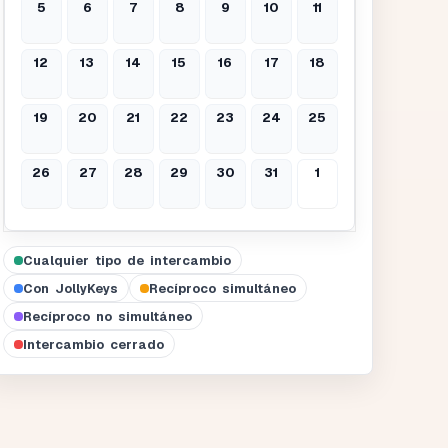
5
6
7
8
9
10
11
12
13
14
15
16
17
18
19
20
21
22
23
24
25
26
27
28
29
30
31
1
Cualquier tipo de intercambio
Con JollyKeys
Recíproco simultáneo
Recíproco no simultáneo
Intercambio cerrado