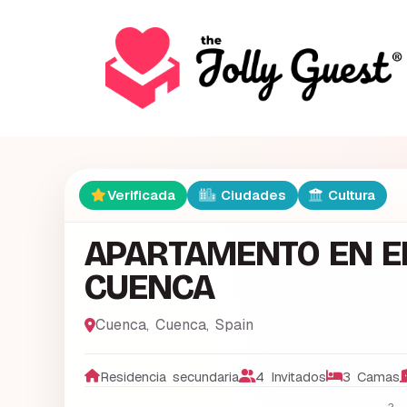
Verificada
Ciudades
Cultura
APARTAMENTO EN EL
CUENCA
Cuenca
,
Cuenca
,
Spain
Residencia secundaria
4 Invitados
3 Camas
2