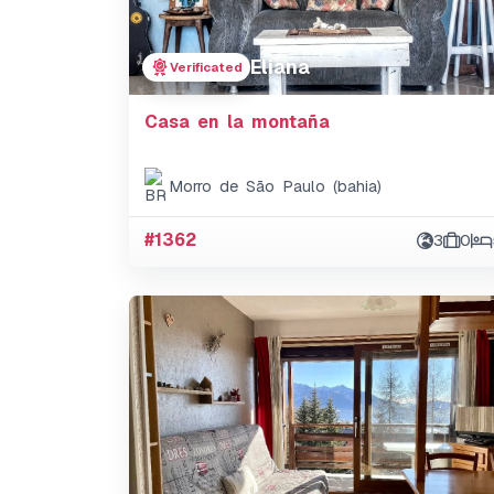
Eliana
Verificated
Casa en la montaña
Morro de São Paulo (bahia)
#1362
3
0