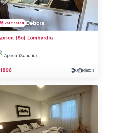
Debora
Verificated
Aprica (So) Lombardia
Aprica (Sondrio)
#1896
0
4
4