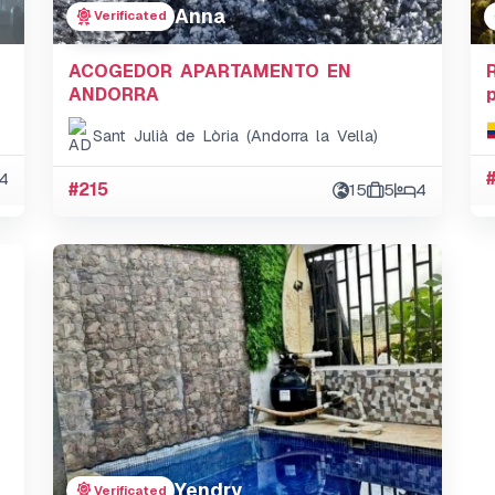
Anna
Verificated
ACOGEDOR APARTAMENTO EN
ANDORRA
Sant Julià de Lòria (Andorra la Vella)
4
#215
15
5
4
Yendry
Verificated