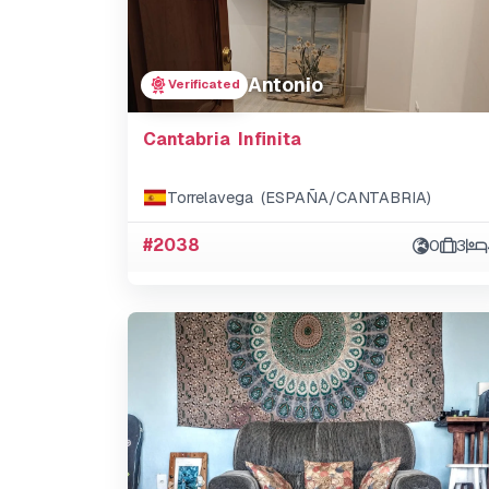
Antonio
Verificated
Cantabria Infinita
Torrelavega (ESPAÑA/CANTABRIA)
#2038
0
3