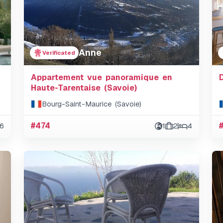
Anne
Verificated
Appartement vue panoramique en
Haute-Tarentaise (Savoie)
Bourg-Saint-Maurice (Savoie)
6
#474
1
2
4