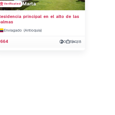
Marta
Verificated
Residencia principal en el alto de las
palmas
Enviagado (Antioquia)
#664
0
5
18