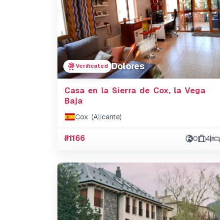
Dolores
Verificated
Casa en la Sierra de Cox, la Vega
Baja
Cox (Alicante)
#1166
0
4