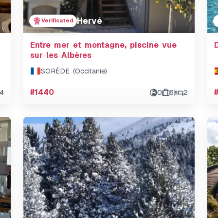
Hervé
Verificated
Entre mer et montagne, piscine vue
sur les Albères
SORÈDE (Occitanie)
4
#1440
0
6
2