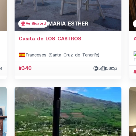
MARIA ESTHER
Verificated
Casita de LOS CASTROS
Franceses (Santa Cruz de Tenerife)
4
#340
5
5
6