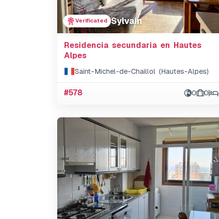
Sylvain
Verificated
Residencia secundaria en Hautes
Alpes
Saint-Michel-de-Chaillol (Hautes-Alpes)
#578
0
0