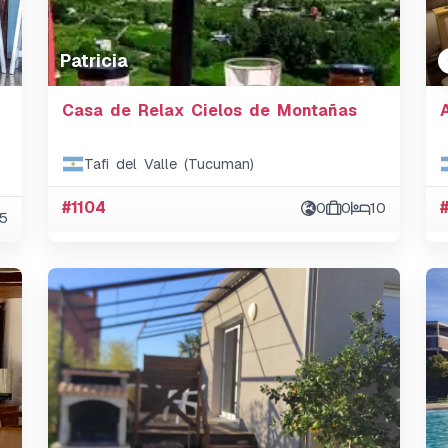
Patricia
Casa de Relax Cielos de Montañas
Tafi del Valle (Tucuman)
#1104
0
0
10
5