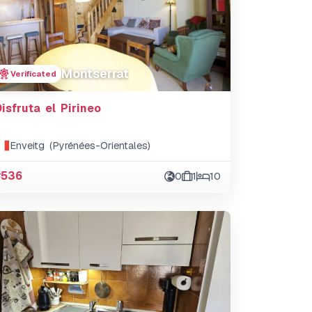
Montserrat
Verificated
Disfruta el Pirineo
Enveitg (Pyrénées-Orientales)
#536
0
1
10