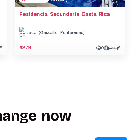
Residencia Secundaria Costa Rica
Jaco (Garabito Puntarenas)
5
#279
0
4
6
hange now