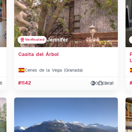
Jennifer
Verificated
Casita del Árbol
Cenes de la Vega (Granada)
6
#1142
0
0
6