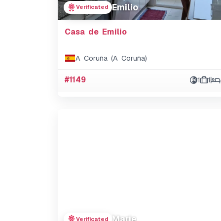
Emilio
Verificated
Casa de Emilio
A Coruña (A Coruña)
#1149
1
1
Marie
Verificated