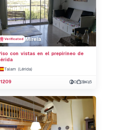
Mireia
Verificated
Piso con vistas en el prepirineo de
Lérida
Talarn (Lérida)
#1209
0
3
5