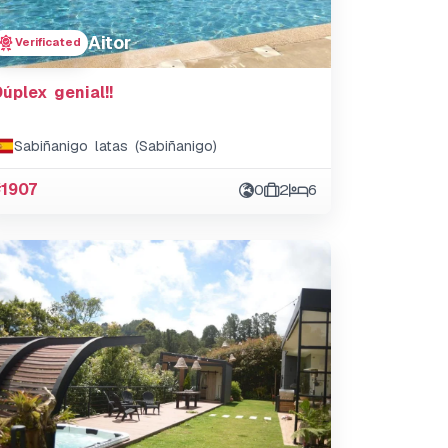
Aitor
Verificated
Dúplex genial!!
Sabiñanigo latas (Sabiñanigo)
#1907
0
2
6