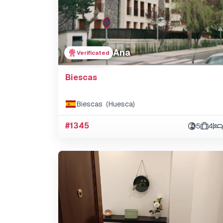
Ana
Verificated
Biescas
Biescas (Huesca)
#1345
5
4