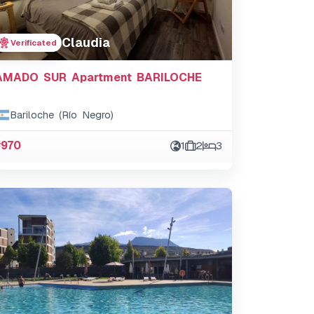
Claudia
Verificated
AMADO SUR Apartment BARILOCHE
Bariloche (Río Negro)
#970
1
2
3