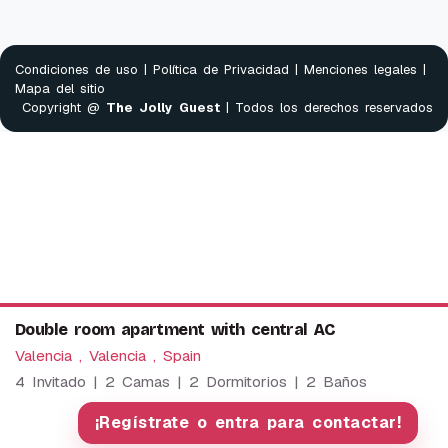
Condiciones de uso
|
Política de Privacidad
|
Menciones legales
|
Mapa del sitio
Copyright @
The Jolly Guest
| Todos los derechos reservados
Double room apartment with central AC
Valencia , Valencia , Spain
4 Invitado | 2 Camas | 2 Dormitorios | 2 Baños
We use cookies to provide our services. By using this
website, you agree to this.
¡Regístrate o entra para contactar!
OK
More information