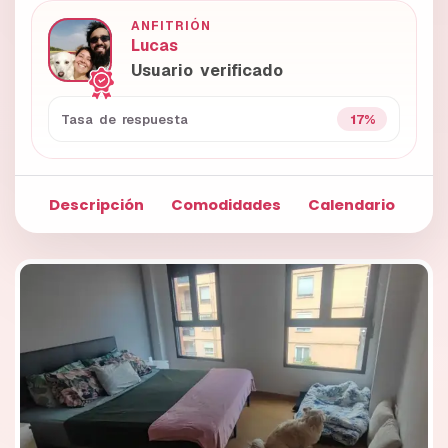
ANFITRIÓN
Lucas
Usuario verificado
17%
Tasa de respuesta
Descripción
Comodidades
Calendario
Fo