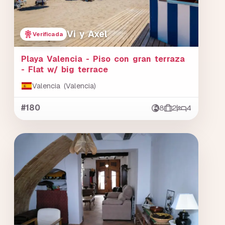
Vi y Axel
Verificada
Playa Valencia - Piso con gran terraza
- Flat w/ big terrace
Valencia (Valencia)
#180
8
2
4