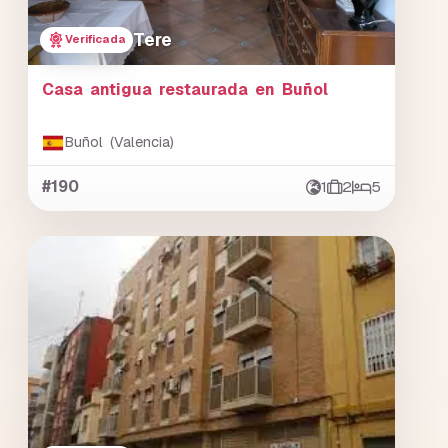
Tere
Verificada
Casa antigua restaurada en Buñol
Buñol (Valencia)
#190
1
2
5