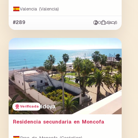
Valencia (Valencia)
#289
0
4
6
Idoya
Verificada
Residencia secundaria en Moncofa