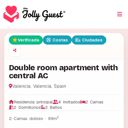
Verificada
Costas
Ciudades
Double room apartment with
central AC
Valencia
,
Valencia
,
Spain
Residencia principal
4 Invitados
2 Camas
2 Dormitorios
2 Baños
2
2 Camas dobles ·
99m