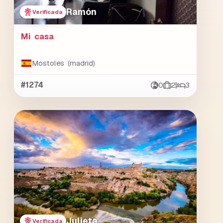
Ramón
Verificada
Mi casa
Mostoles (madrid)
#1274
0
2
3
Julieta
Verificada