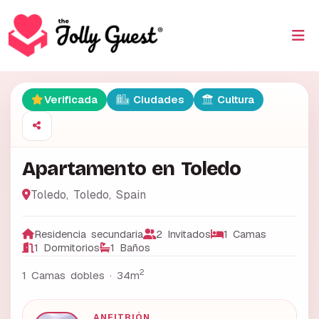
Verificada
Ciudades
Cultura
Apartamento en Toledo
Toledo
,
Toledo
,
Spain
Residencia secundaria
2 Invitados
1 Camas
1 Dormitorios
1 Baños
2
1 Camas dobles ·
34m
ANFITRIÓN