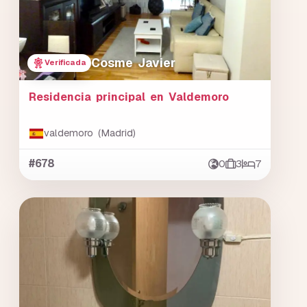
Cosme Javier
Verificada
Residencia principal en Valdemoro
valdemoro (Madrid)
#678
0
3
7