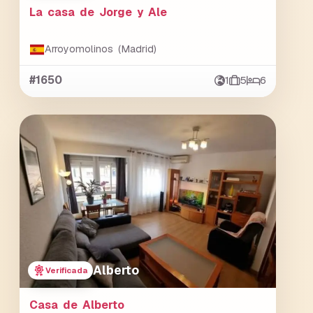
La casa de Jorge y Ale
Arroyomolinos (Madrid)
#1650
1
5
6
Alberto
Verificada
Casa de Alberto