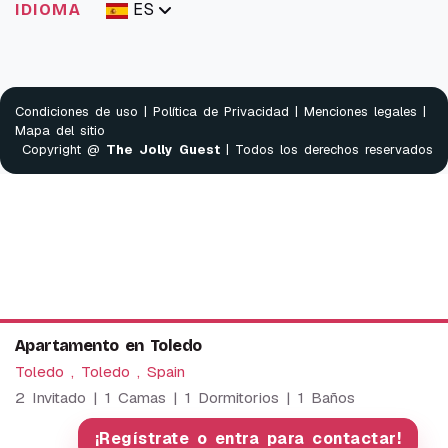
ES
IDIOMA
Condiciones de uso
|
Política de Privacidad
|
Menciones legales
|
Mapa del sitio
Copyright @
The Jolly Guest
| Todos los derechos reservados
Apartamento en Toledo
Toledo , Toledo , Spain
2 Invitado | 1 Camas | 1 Dormitorios | 1 Baños
We use cookies to provide our services. By using this
website, you agree to this.
¡Regístrate o entra para contactar!