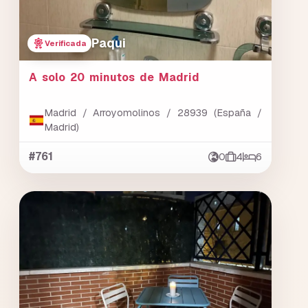
Paqui
Verificada
A solo 20 minutos de Madrid
Madrid / Arroyomolinos / 28939 (España /
Madrid)
#761
0
4
6