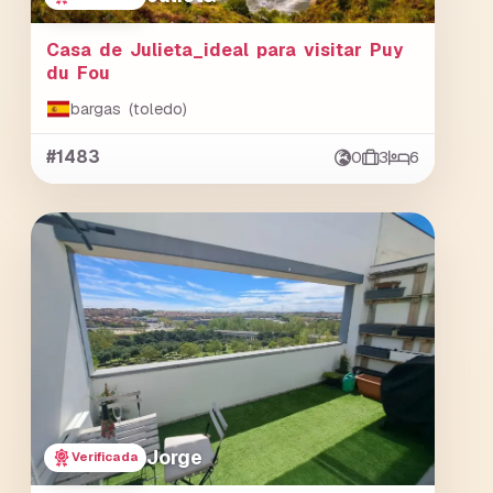
Casa de Julieta_ideal para visitar Puy
du Fou
bargas (toledo)
#1483
0
3
6
Jorge
Verificada