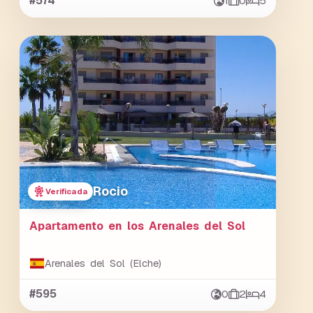
#574
1
0
5
Rocio
Verificada
Apartamento en los Arenales del Sol
Arenales del Sol (Elche)
#595
0
2
4