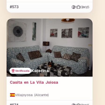
#573
1
0
5
Katerina
Verificada
Casita en La Vila Joiosa
Villajoyosa (Alicante)