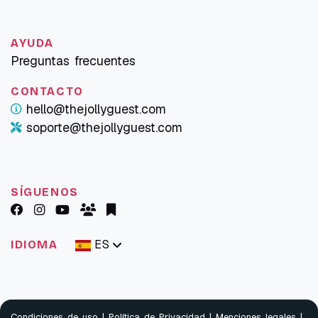
AYUDA
Preguntas frecuentes
CONTACTO
hello@thejollyguest.com
soporte@thejollyguest.com
SÍGUENOS
ES
IDIOMA
Condiciones de uso
|
Política de Privacidad
|
Menciones legales
|