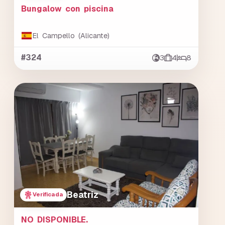
Bungalow con piscina
El Campello (Alicante)
#324
3
4
8
Beatriz
Verificada
NO DISPONIBLE.