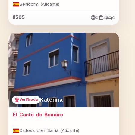
Benidorm (Alicante)
#505
5
4
4
Katerina
Verificada
El Cantó de Bonaire
Callosa d'en Sarrià (Alicante)