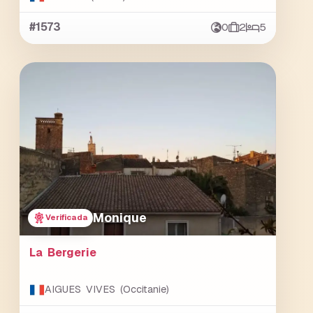
#1573
0
2
5
Monique
Verificada
La Bergerie
AIGUES VIVES (Occitanie)