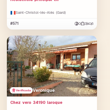
Saint-Christol-lès-Alès (Gard)
#571
0
3
6
Veronique
Verificada
Chez vero 34190 laroque