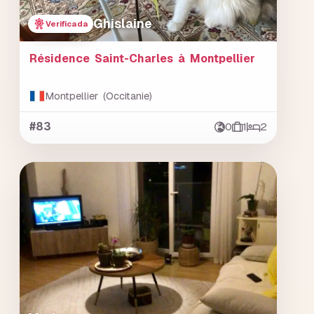
Ghislaine
Verificada
Résidence Saint-Charles à Montpellier
Montpellier (Occitanie)
#83
0
1
2