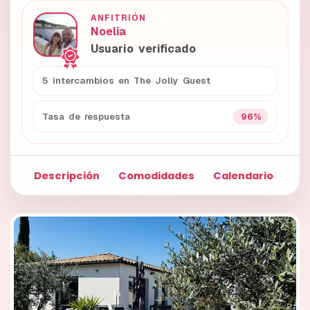
ANFITRIÓN
Noelia
Usuario verificado
5 intercambios en The Jolly Guest
96%
Tasa de respuesta
Descripción
Comodidades
Calendario
Fo