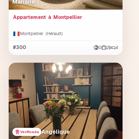
Mariane
Appartement à Montpellier
Montpellier (Hérault)
#300
0
2
4
Angélique
Verificada