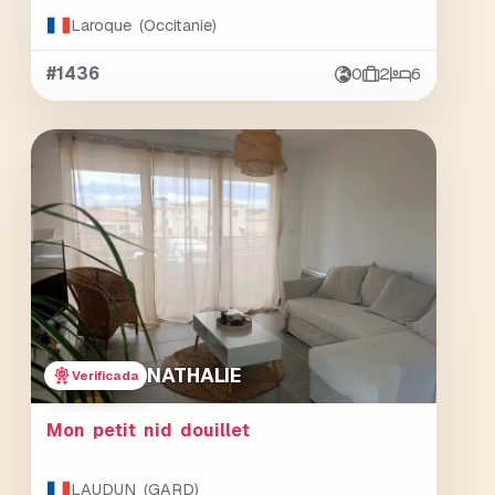
Laroque (Occitanie)
#1436
0
2
6
NATHALIE
Verificada
Mon petit nid douillet
LAUDUN (GARD)