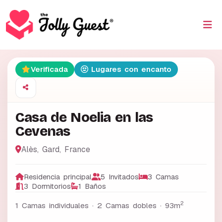
Verificada
Lugares con encanto
Casa de Noelia en las
Cevenas
Alès
,
Gard
,
France
Residencia principal
5 Invitados
3 Camas
3 Dormitorios
1 Baños
2
1 Camas individuales · 2 Camas dobles ·
93m