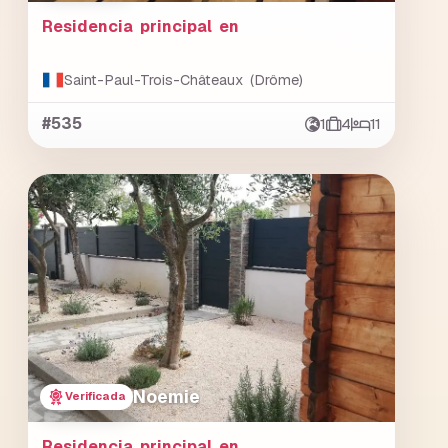
Residencia principal en
Saint-Paul-Trois-Châteaux (Drôme)
#535
1
4
11
Noemie
Verificada
Residencia principal en