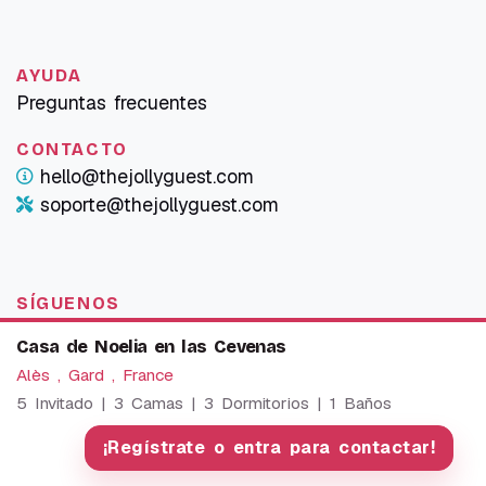
AYUDA
Preguntas frecuentes
CONTACTO
hello@thejollyguest.com
soporte@thejollyguest.com
SÍGUENOS
Casa de Noelia en las Cevenas
Alès , Gard , France
ES
IDIOMA
5 Invitado | 3 Camas | 3 Dormitorios | 1 Baños
We use cookies to provide our services. By using this
website, you agree to this.
¡Regístrate o entra para contactar!
OK
More information