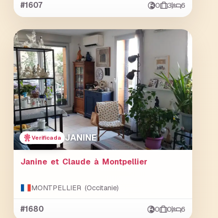
#1607
0
3
6
JANINE
Verificada
Janine et Claude à Montpellier
MONTPELLIER (Occitanie)
#1680
0
0
6