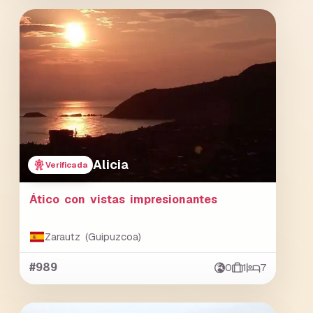
Alicia
Verificada
Ático con vistas impresionantes
Zarautz (Guipuzcoa)
#989
0
1
7