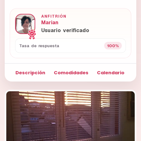
ANFITRIÓN
Marian
Usuario verificado
100%
Tasa de respuesta
Descripción
Comodidades
Calendario
Fo