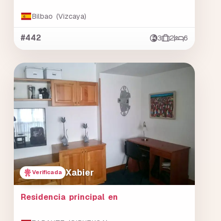
Bilbao (Vizcaya)
#442
3
2
6
Xabier
Verificada
Residencia principal en