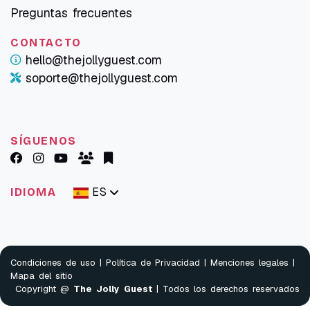
Preguntas frecuentes
CONTACTO
hello@thejollyguest.com
soporte@thejollyguest.com
SÍGUENOS
ES
IDIOMA
Condiciones de uso
|
Política de Privacidad
|
Menciones legales
|
Mapa del sitio
Copyright @
The Jolly Guest
| Todos los derechos reservados