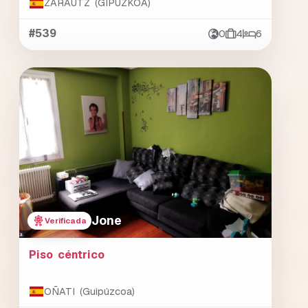
ZARAUTZ (GIPUZKOA)
#539
0
4
6
Jone
Verificada
Piso céntrico
OÑATI (Guipúzcoa)