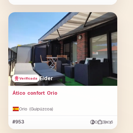
Eider
Verificada
Ático confort Orio
Orio (Guipúzcoa)
#953
0
3
6