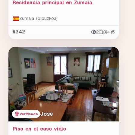
Residencia principal en Zumaia
Zumaia (Gipuzkoa)
#342
2
3
5
José
Verificada
Piso en el caso viejo