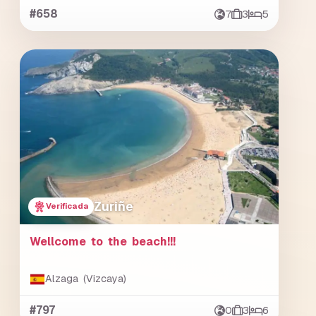
#658
7
3
5
Zuriñe
Verificada
Wellcome to the beach!!!
Alzaga (Vizcaya)
#797
0
3
6