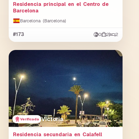
Residencia principal en el Centro de
Barcelona
Barcelona (Barcelona)
#173
0
2
2
Victoria
Verificada
Residencia secundaria en Calafell