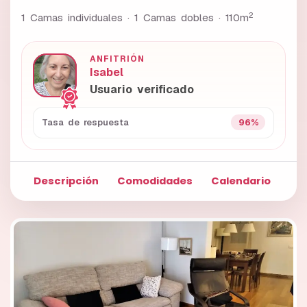
2
1 Camas individuales · 1 Camas dobles ·
110m
ANFITRIÓN
Isabel
Usuario verificado
96%
Tasa de respuesta
Descripción
Comodidades
Calendario
Fo