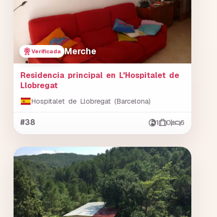
Merche
Verificada
Residencia principal en L'Hospitalet de
Llobregat
Hospitalet de Llobregat (Barcelona)
#38
1
0
6