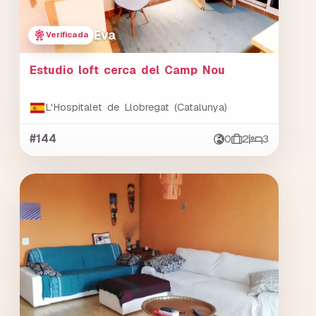
Eva
Verificada
Estudio loft cerca del Camp Nou
L'Hospitalet de Llobregat (Catalunya)
#144
0
2
3