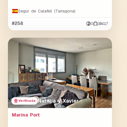
Segur de Calafell (Tarragona)
#258
0
3
7
Natalia y Xavier
Verificada
Marina Port