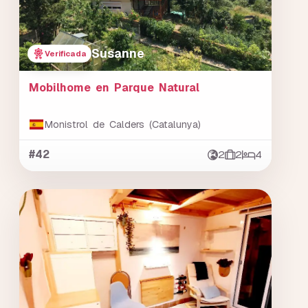
Susanne
Verificada
Mobilhome en Parque Natural
Monistrol de Calders (Catalunya)
#42
2
2
4