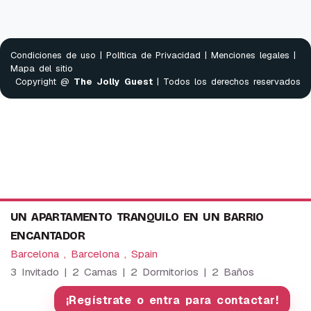
Condiciones de uso
|
Política de Privacidad
|
Menciones legales
|
Mapa del sitio
Copyright @
The Jolly Guest
| Todos los derechos reservados
UN APARTAMENTO TRANQUILO EN UN BARRIO
ENCANTADOR
Barcelona , Barcelona , Spain
3 Invitado | 2 Camas | 2 Dormitorios | 2 Baños
We use cookies to provide our services. By using this
website, you agree to this.
¡Regístrate o entra para contactar!