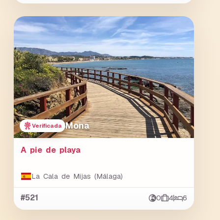
Mona
Verificada
A pie de playa
La Cala de Mijas (Málaga)
#521
0
4
6