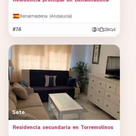
Benalmádena (Andalucía)
#74
3
2
4
Sete
Residencia secundaria en Torremolinos