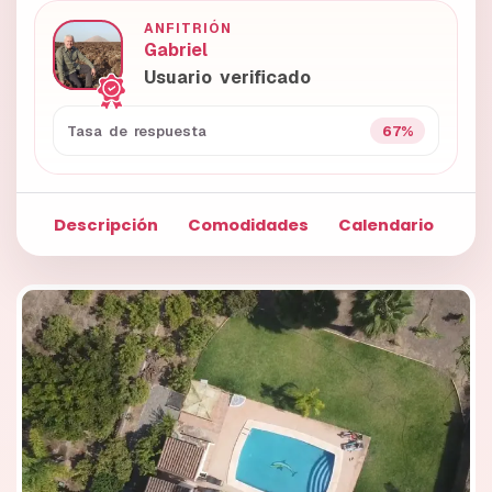
ANFITRIÓN
Gabriel
Usuario verificado
67%
Tasa de respuesta
Descripción
Comodidades
Calendario
Fo