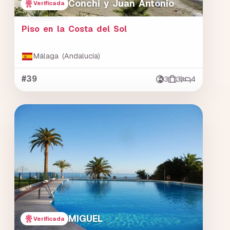
Conchi y Juan Antonio
Verificada
Piso en la Costa del Sol
Málaga (Andalucía)
#39
3
3
4
MIGUEL
Verificada