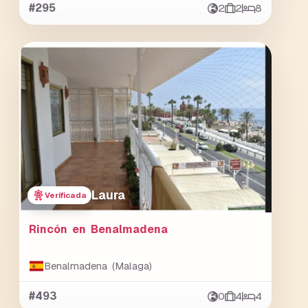
#295
2
2
8
Laura
Verificada
Rincón en Benalmadena
Benalmadena (Malaga)
#493
0
4
4