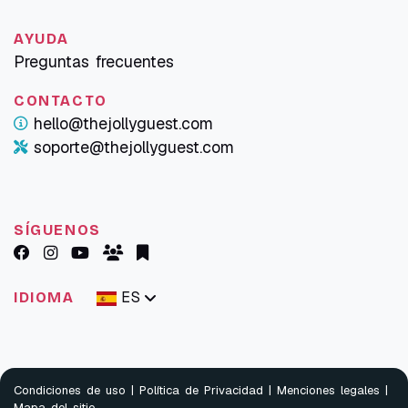
AYUDA
Preguntas frecuentes
CONTACTO
hello@thejollyguest.com
soporte@thejollyguest.com
SÍGUENOS
ES
IDIOMA
Condiciones de uso
|
Política de Privacidad
|
Menciones legales
|
Mapa del sitio