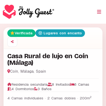
Verificada
Lugares con encanto
Casa Rural de lujo en Coín
(Málaga)
Coín
,
Málaga
,
Spain
Residencia secundaria
8 Invitados
6 Camas
4 Dormitorios
3 Baños
2
4 Camas individuales · 2 Camas dobles ·
200m