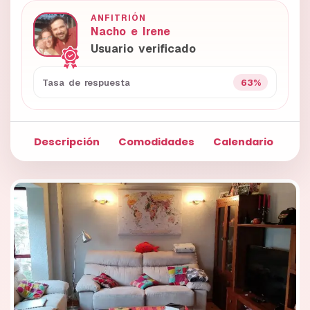
ANFITRIÓN
Nacho e Irene
Usuario verificado
63%
Tasa de respuesta
Descripción
Comodidades
Calendario
Fo