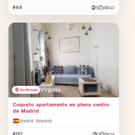
#44
5
4
2
Virginia
Verificada
Coqueto apartamento en pleno centro
de Madrid
Madrid (Madrid)
#161
0
1
4