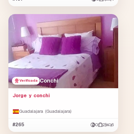
Conchi
Verificada
Jorge y conchi
Guadalajara (Guadalajara)
#265
0
2
6