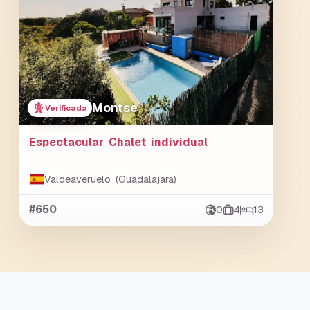
Montse
Verificada
Espectacular Chalet individual
Valdeaveruelo (Guadalajara)
#650
0
4
13