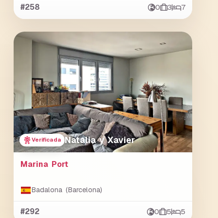
#258
0
3
7
Natalia y Xavier
Verificada
Marina Port
Badalona (Barcelona)
#292
0
5
5