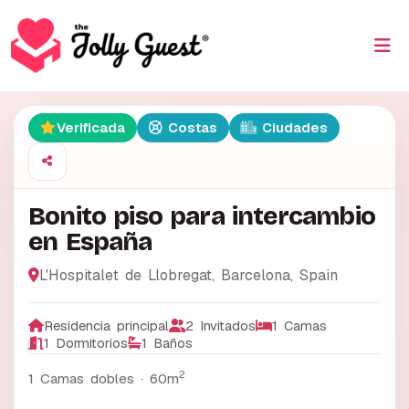
Verificada
Costas
Ciudades
Bonito piso para intercambio
en España
L'Hospitalet de Llobregat
,
Barcelona
,
Spain
Residencia principal
2 Invitados
1 Camas
1 Dormitorios
1 Baños
2
1 Camas dobles ·
60m