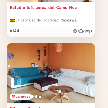
Estudio loft cerca del Camp Nou
L'Hospitalet de Llobregat (Catalunya)
#144
0
2
3
Pilar
Verificada