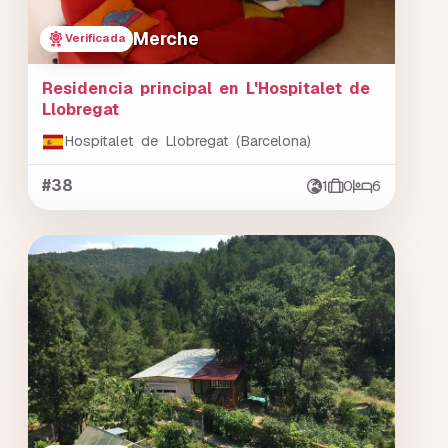
Merche
Verificada
Residencia principal en L'Hospitalet de
Llobregat
Hospitalet de Llobregat (Barcelona)
#38
1
0
6