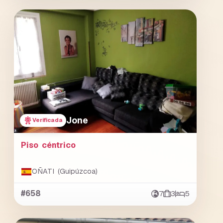
Jone
Verificada
Piso céntrico
OÑATI (Guipúzcoa)
#658
7
3
5