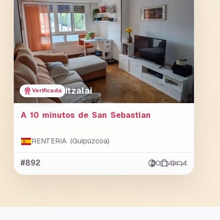
Itzalai
Verificada
A 10 minutos de San Sebastian
RENTERIA (Guipúzcoa)
#892
0
4
4