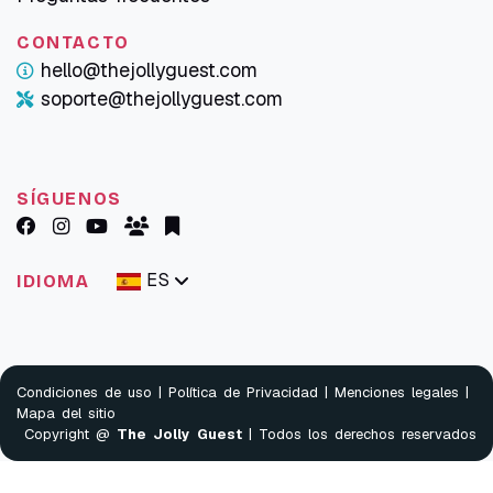
CONTACTO
hello@thejollyguest.com
soporte@thejollyguest.com
SÍGUENOS
ES
IDIOMA
Condiciones de uso
|
Política de Privacidad
|
Menciones legales
|
Mapa del sitio
Copyright @
The Jolly Guest
| Todos los derechos reservados