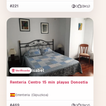
#221
0
2
3
Isabel
Verificada
Rentería Centro 15 min playas Donostia
Errenteria (Gipuzkoa)
#469
0
2
5