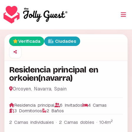
Verificada
Ciudades
Residencia principal en
orkoien(navarra)
Orcoyen
,
Navarra
,
Spain
Residencia principal
6 Invitados
4 Camas
3 Dormitorios
2 Baños
2
2 Camas individuales · 2 Camas dobles ·
104m