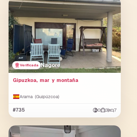
Nagore
Verificada
Gipuzkoa, mar y montaña
Arama (Guipúzcoa)
#735
0
3
7