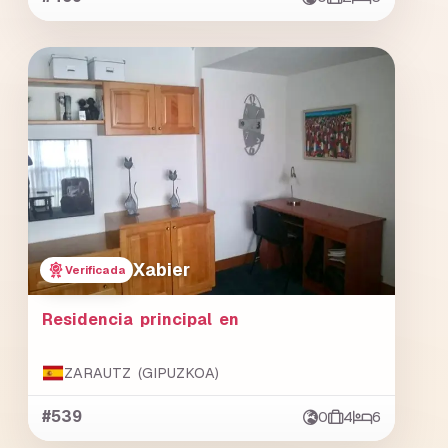
Xabier
Verificada
Residencia principal en
ZARAUTZ (GIPUZKOA)
#539
0
4
6