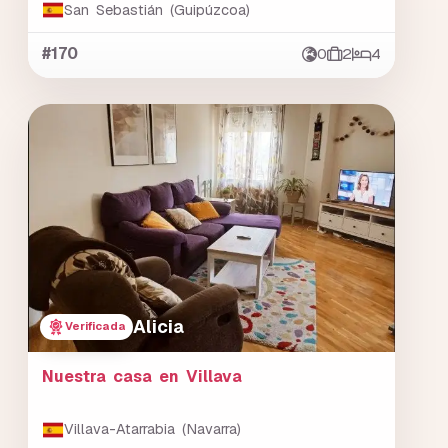
San Sebastián (Guipúzcoa)
#170
0
2
4
Alicia
Verificada
Nuestra casa en Villava
Villava-Atarrabia (Navarra)