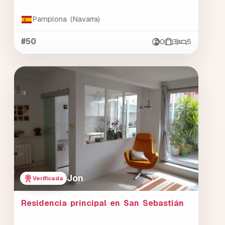
Pamplona (Navarra)
#50
0
3
5
Jon
Verificada
Residencia principal en San Sebastián