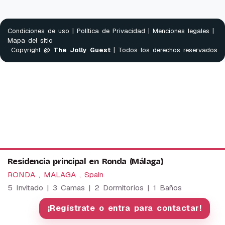
Condiciones de uso
|
Política de Privacidad
|
Menciones legales
|
Mapa del sitio
Copyright @
The Jolly Guest
| Todos los derechos reservados
Residencia principal en Ronda (Málaga)
RONDA , MALAGA , Spain
5 Invitado | 3 Camas | 2 Dormitorios | 1 Baños
We use cookies to provide our services. By using this
website, you agree to this.
¡Regístrate o entra para contactar!
OK
More information