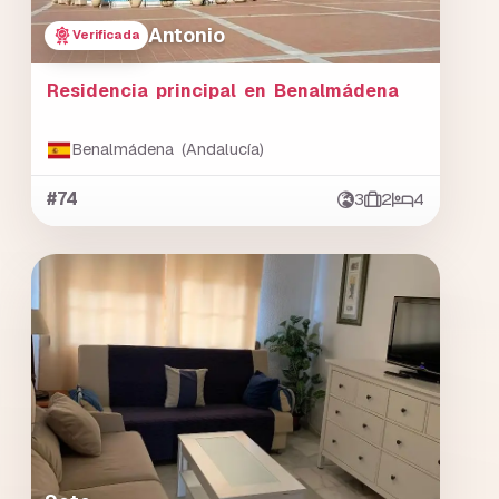
Antonio
Verificada
Residencia principal en Benalmádena
Benalmádena (Andalucía)
#74
3
2
4