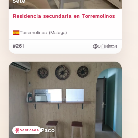
Sete
Residencia secundaria en Torremolinos
Torremolinos (Malaga)
#261
0
4
4
Paco
Verificada