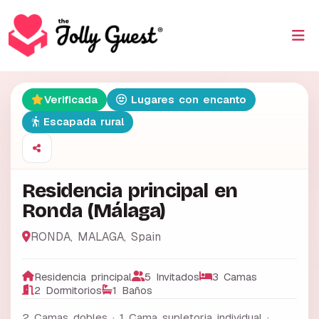
Verificada
Lugares con encanto
Escapada rural
Residencia principal en
Ronda (Málaga)
RONDA
,
MALAGA
,
Spain
Residencia principal
5 Invitados
3 Camas
2 Dormitorios
1 Baños
2 Camas dobles · 1 Cama supletoria individual ·