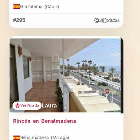
Grazalema (Cádiz)
#295
2
2
8
Laura
Verificada
Rincón en Benalmadena
Benalmadena (Malaga)