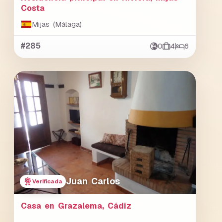
Costa
Mijas (Málaga)
#285
0
4
6
Juan Carlos
Verificada
Casa en Grazalema, Cádiz