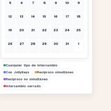
5
6
7
8
9
10
11
12
13
14
15
16
17
18
19
20
21
22
23
24
25
26
27
28
29
30
31
1
Cualquier tipo de intercambio
Con JollyKeys
Recíproco simultáneo
Recíproco no simultáneo
Intercambio cerrado