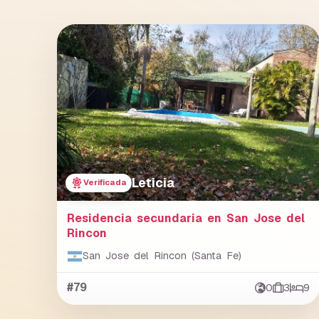
Leticia
Verificada
Residencia secundaria en San Jose del
Rincon
San Jose del Rincon (Santa Fe)
#79
0
3
9