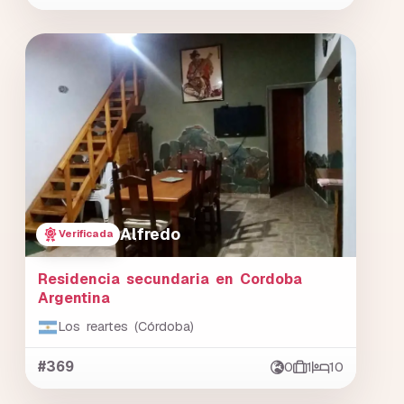
Alfredo
Verificada
Residencia secundaria en Cordoba
Argentina
Los reartes (Córdoba)
#369
0
1
10