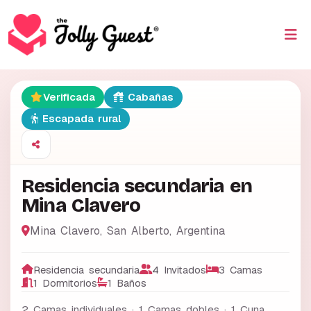
Verificada
Cabañas
Escapada rural
Residencia secundaria en
Mina Clavero
Mina Clavero
,
San Alberto
,
Argentina
Residencia secundaria
4 Invitados
3 Camas
1 Dormitorios
1 Baños
2 Camas individuales · 1 Camas dobles · 1 Cuna