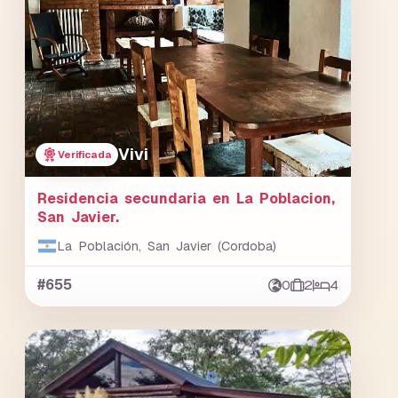
Vivi
Verificada
Residencia secundaria en La Poblacion,
San Javier.
La Población, San Javier (Cordoba)
#655
0
2
4