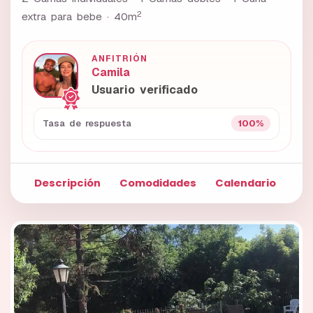
2
extra para bebe ·
40m
ANFITRIÓN
Camila
Usuario verificado
100%
Tasa de respuesta
Descripción
Comodidades
Calendario
Fo