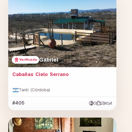
Gabriel
Verificada
Cabañas Cielo Serrano
Tanti (Córdoba)
#405
0
2
4