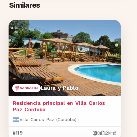
Similares
Laura y Pablo
Verificada
Residencia principal en Villa Carlos
Paz Córdoba
Villa Carlos Paz (Córdoba)
#119
0
2
6