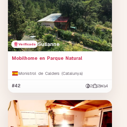
Susanne
Verificada
Mobilhome en Parque Natural
Monistrol de Calders (Catalunya)
#42
2
2
4