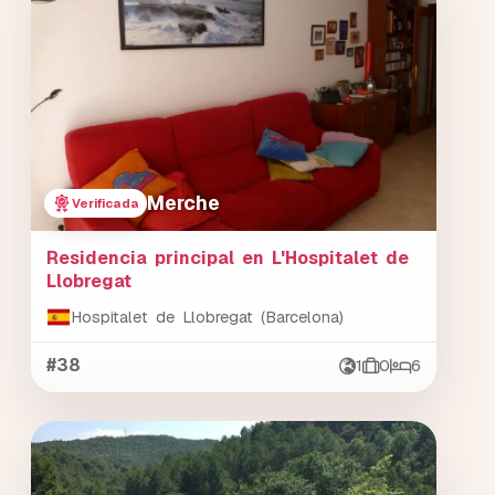
Merche
Verificada
Residencia principal en L'Hospitalet de
Llobregat
Hospitalet de Llobregat (Barcelona)
#38
1
0
6