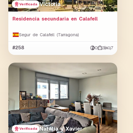
Victoria
Verificada
Residencia secundaria en Calafell
Segur de Calafell (Tarragona)
#258
0
3
7
Natalia y Xavier
Verificada