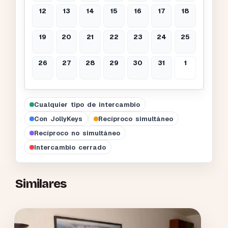
12
13
14
15
16
17
18
19
20
21
22
23
24
25
26
27
28
29
30
31
1
Cualquier tipo de intercambio
Con JollyKeys
Recíproco simultáneo
Recíproco no simultáneo
Intercambio cerrado
Similares