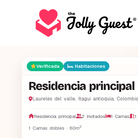
Verificada
Habitaciones
Residencia principal
Laureles del valle
,
Itagui antioquia
,
Colombi
Residencia principal
2 Invitados
1 Camas
1
2
1 Camas dobles ·
60m