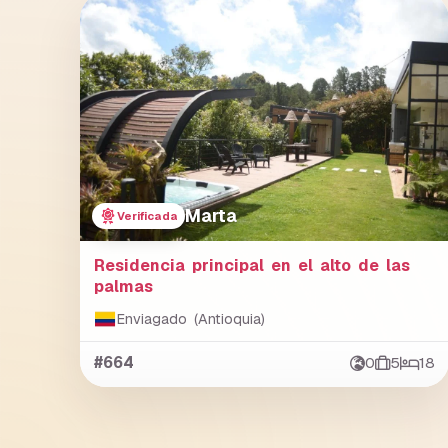
Marta
Verificada
Residencia principal en el alto de las
palmas
Enviagado (Antioquia)
#664
0
5
18