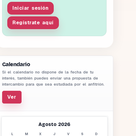
Iniciar sesión
Regístrate aquí
Calendario
Si el calendario no dispone de la fecha de tu
interés, también puedes enviar una propuesta de
intercambio para que sea estudiada por el anfitrión.
Ver
Agosto 2026
L
M
X
J
V
S
D