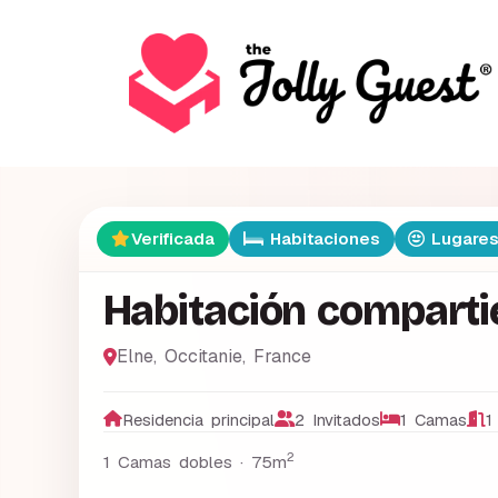
Verificada
Habitaciones
Lugares
Habitación comparti
Elne
,
Occitanie
,
France
Residencia principal
2 Invitados
1 Camas
1
2
1 Camas dobles ·
75m