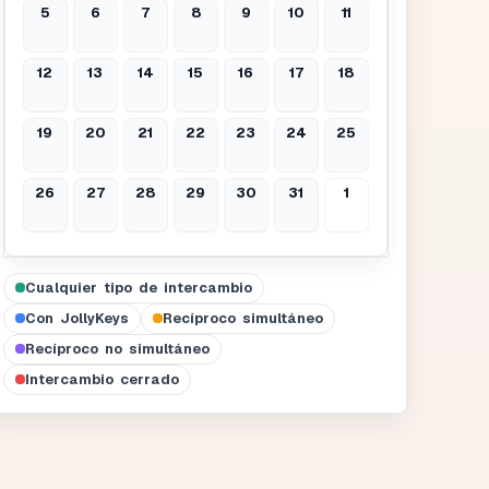
5
6
7
8
9
10
11
12
13
14
15
16
17
18
19
20
21
22
23
24
25
26
27
28
29
30
31
1
Cualquier tipo de intercambio
Con JollyKeys
Recíproco simultáneo
Recíproco no simultáneo
Intercambio cerrado