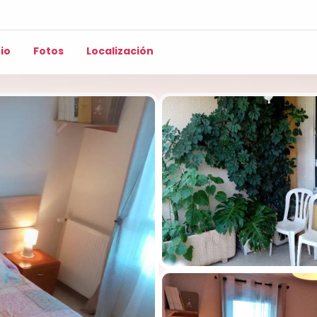
io
Fotos
Localización