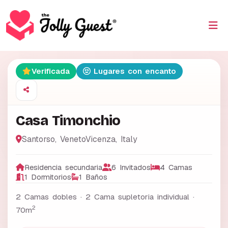
Verificada
Lugares con encanto
Casa Timonchio
Santorso
,
VenetoVicenza
,
Italy
Residencia secundaria
6 Invitados
4 Camas
1 Dormitorios
1 Baños
2 Camas dobles · 2 Cama supletoria individual ·
2
70m