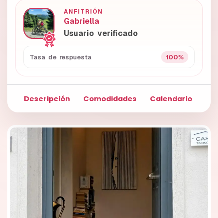
ANFITRIÓN
Gabriella
Usuario verificado
100%
Tasa de respuesta
Descripción
Comodidades
Calendario
Fo