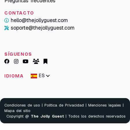
Preguntas frecuentes
CONTACTO
hello@thejollyguest.com
soporte@thejollyguest.com
SÍGUENOS
ES
IDIOMA
Condiciones de uso
|
Política de Privacidad
|
Menciones legales
|
Mapa del sitio
Copyright @
The Jolly Guest
| Todos los derechos reservados