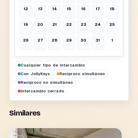
12
13
14
15
16
17
18
19
20
21
22
23
24
25
26
27
28
29
30
31
1
Cualquier tipo de intercambio
Con JollyKeys
Recíproco simultáneo
Recíproco no simultáneo
Intercambio cerrado
Similares