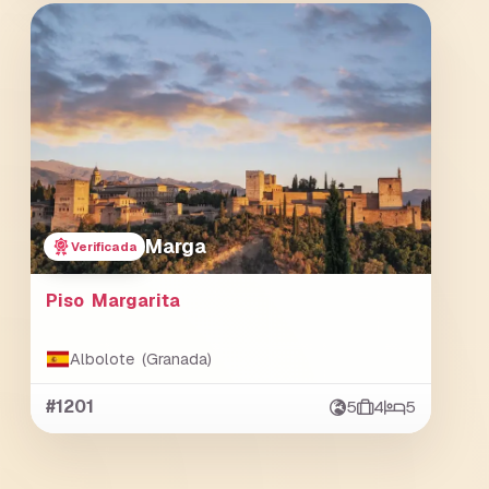
Marga
Verificada
Piso Margarita
Albolote (Granada)
#1201
5
4
5