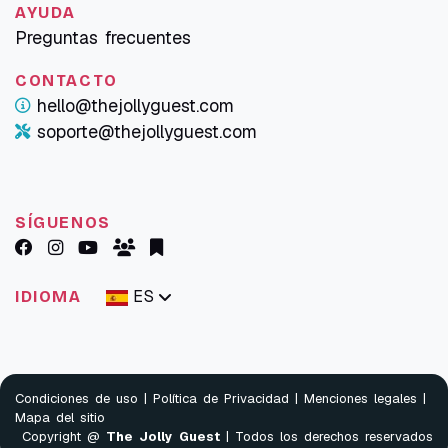
AYUDA
Preguntas frecuentes
CONTACTO
hello@thejollyguest.com
soporte@thejollyguest.com
SÍGUENOS
ES
IDIOMA
Condiciones de uso
|
Política de Privacidad
|
Menciones legales
|
Mapa del sitio
Copyright @
The Jolly Guest
| Todos los derechos reservados