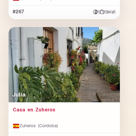
#267
1
5
6
Julia
Casa en Zuheros
Zuheros (Cordoba)