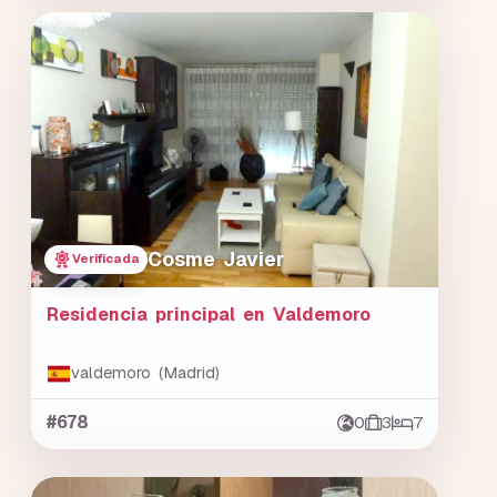
Cosme Javier
Verificada
Residencia principal en Valdemoro
valdemoro (Madrid)
#678
0
3
7