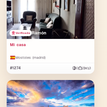
Ramón
Verificada
Mi casa
Mostoles (madrid)
#1274
0
2
3