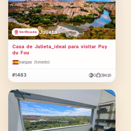
Julieta
Verificada
Casa de Julieta_ideal para visitar Puy
du Fou
bargas (toledo)
#1483
0
3
6