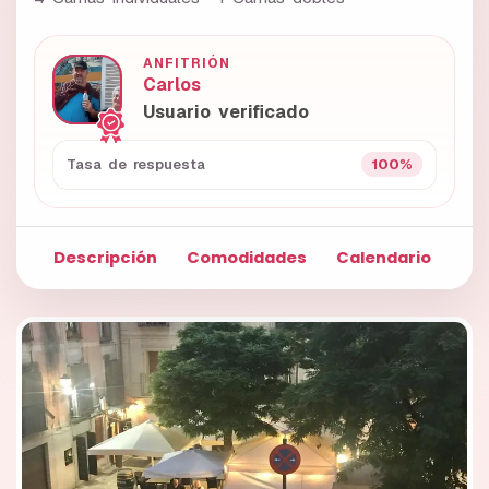
ANFITRIÓN
Carlos
Usuario verificado
100%
Tasa de respuesta
Descripción
Comodidades
Calendario
Fo