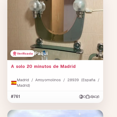
Paqui
Verificada
A solo 20 minutos de Madrid
Madrid / Arroyomolinos / 28939 (España /
Madrid)
#761
0
4
6