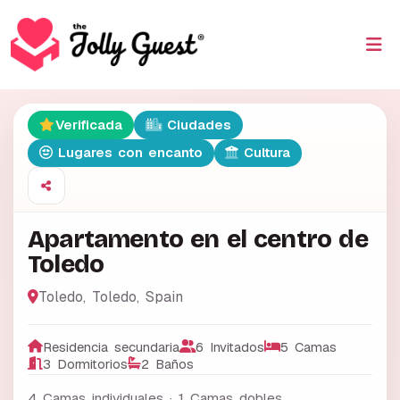
Verificada
Ciudades
Lugares con encanto
Cultura
Apartamento en el centro de
Toledo
Toledo
,
Toledo
,
Spain
Residencia secundaria
6 Invitados
5 Camas
3 Dormitorios
2 Baños
4 Camas individuales · 1 Camas dobles