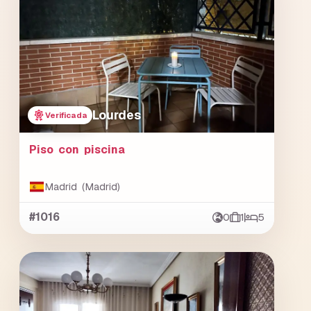
Lourdes
Verificada
Piso con piscina
Madrid (Madrid)
#1016
0
1
5