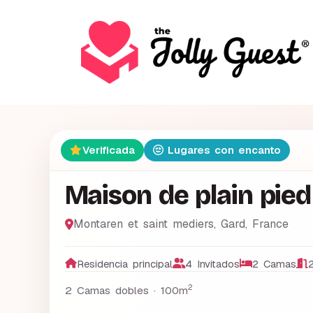
Verificada
Lugares con encanto
Maison de plain pied
Montaren et saint mediers
,
Gard
,
France
Residencia principal
4 Invitados
2 Camas
2
2
2 Camas dobles ·
100m