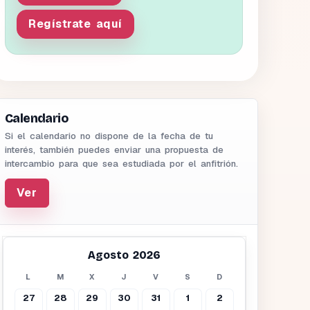
Regístrate aquí
Calendario
Si el calendario no dispone de la fecha de tu
interés, también puedes enviar una propuesta de
intercambio para que sea estudiada por el anfitrión.
Ver
Agosto 2026
L
M
X
J
V
S
D
27
28
29
30
31
1
2