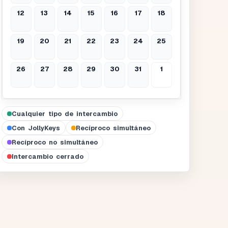
12
13
14
15
16
17
18
19
20
21
22
23
24
25
26
27
28
29
30
31
1
Cualquier tipo de intercambio
Con JollyKeys
Recíproco simultáneo
Recíproco no simultáneo
Intercambio cerrado