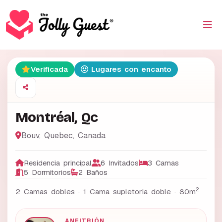
Verificada
Lugares con encanto
Montréal, Qc
Bouv
,
Quebec
,
Canada
Residencia principal
6 Invitados
3 Camas
5 Dormitorios
2 Baños
2
2 Camas dobles · 1 Cama supletoria doble ·
80m
ANFITRIÓN