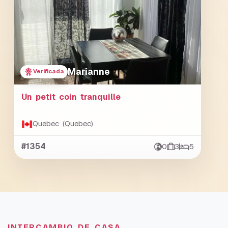
Marianne
Verificada
Un petit coin tranquille
Quebec (Quebec)
#1354
0
3
5
INTERCAMBIO DE CASA