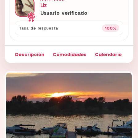
Liz
Usuario verificado
100%
Tasa de respuesta
Descripción
Comodidades
Calendario
Fo