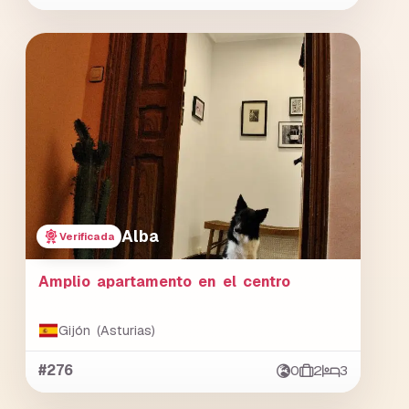
Alba
Verificada
Amplio apartamento en el centro
Gijón (Asturias)
#276
0
2
3