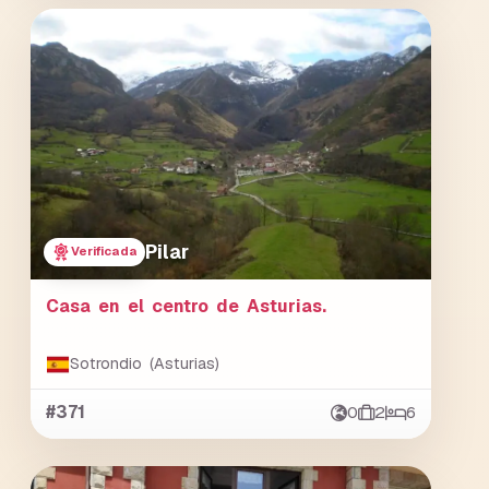
Pilar
Verificada
Casa en el centro de Asturias.
Sotrondio (Asturias)
#371
0
2
6