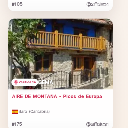
#105
2
3
4
GEMA
Verificada
AIRE DE MONTAÑA - Picos de Europa
Baro (Cantabria)
#175
2
3
11