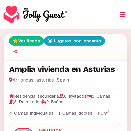
Verificada
Lugares con encanto
Amplia vivienda en Asturias
Arriondas
,
asturias
,
Spain
Residencia secundaria
6 Invitados
5 Camas
3 Dormitorios
2 Baños
2
4 Camas individuales · 1 Camas dobles ·
110m
ANFITRIÓN