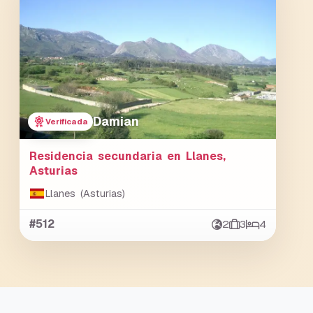
Damian
Verificada
Residencia secundaria en Llanes,
Asturias
Llanes (Asturias)
#512
2
3
4