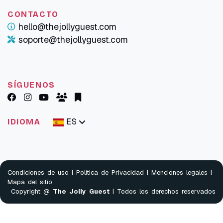
CONTACTO
hello@thejollyguest.com
soporte@thejollyguest.com
SÍGUENOS
ES
IDIOMA
Condiciones de uso
|
Política de Privacidad
|
Menciones legales
|
Mapa del sitio
Copyright @
The Jolly Guest
| Todos los derechos reservados