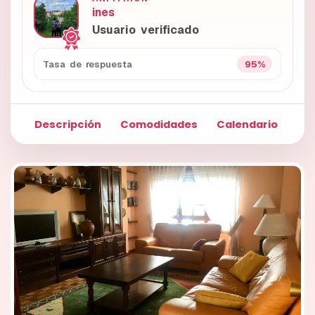
ines
Usuario verificado
95%
Tasa de respuesta
Descripción
Comodidades
Calendario
Fo