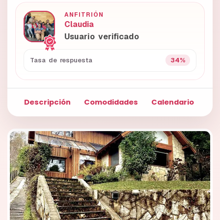
ANFITRIÓN
Claudia
Usuario verificado
34%
Tasa de respuesta
Descripción
Comodidades
Calendario
Fo