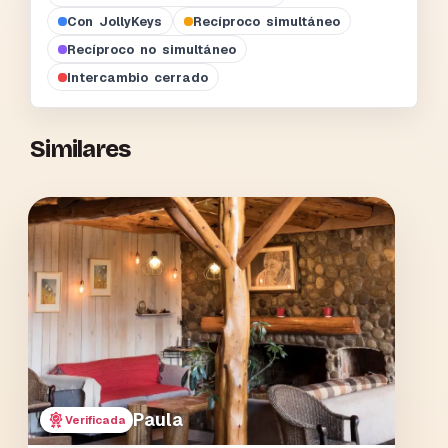
Con JollyKeys
Recíproco simultáneo
Recíproco no simultáneo
Intercambio cerrado
Similares
Paula
Verificada