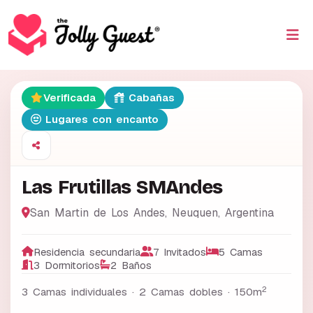
Verificada
Cabañas
Lugares con encanto
Las Frutillas SMAndes
San Martin de Los Andes
,
Neuquen
,
Argentina
Residencia secundaria
7 Invitados
5 Camas
3 Dormitorios
2 Baños
2
3 Camas individuales · 2 Camas dobles ·
150m