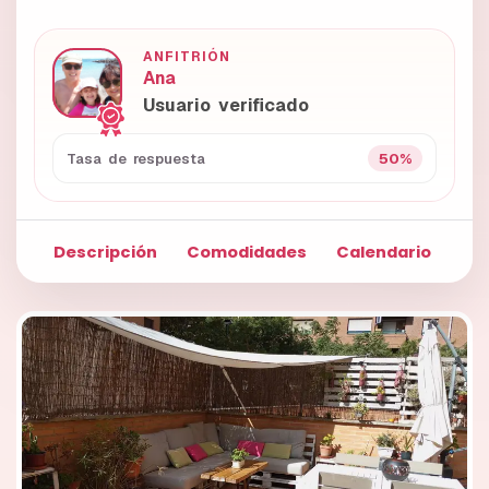
ANFITRIÓN
Ana
Usuario verificado
50%
Tasa de respuesta
Descripción
Comodidades
Calendario
Fo