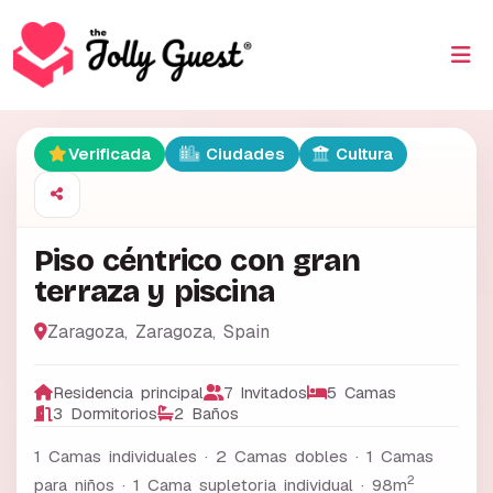
Verificada
Ciudades
Cultura
Piso céntrico con gran
terraza y piscina
Zaragoza
,
Zaragoza
,
Spain
Residencia principal
7 Invitados
5 Camas
3 Dormitorios
2 Baños
1 Camas individuales · 2 Camas dobles · 1 Camas
2
para niños · 1 Cama supletoria individual ·
98m