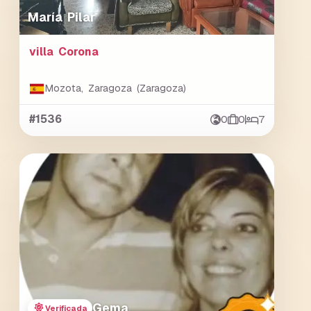
María Pilar
villa Corona
Mozota, Zaragoza (Zaragoza)
#1536
0
0
7
Gema
Verificada