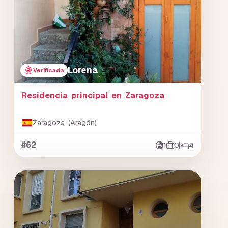
Lorena
Verificada
Residencia principal en Zaragoza
Zaragoza (Aragón)
#62
1
0
4