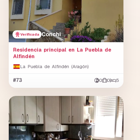
Conchi
Verificada
Residencia principal en La Puebla de
Alfindén
La Puebla de Alfindén (Aragón)
#73
0
0
5