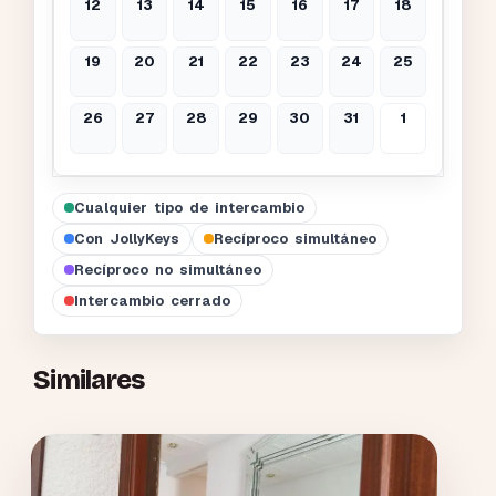
12
13
14
15
16
17
18
19
20
21
22
23
24
25
26
27
28
29
30
31
1
Cualquier tipo de intercambio
Con JollyKeys
Recíproco simultáneo
Recíproco no simultáneo
Intercambio cerrado
Similares