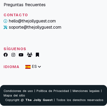
Preguntas frecuentes
CONTACTO
hello@thejollyguest.com
soporte@thejollyguest.com
SÍGUENOS
ES
IDIOMA
Condiciones de uso
|
Política de Privacidad
|
Menciones legales
|
Mapa del sitio
Copyright @
The Jolly Guest
| Todos los derechos reservados