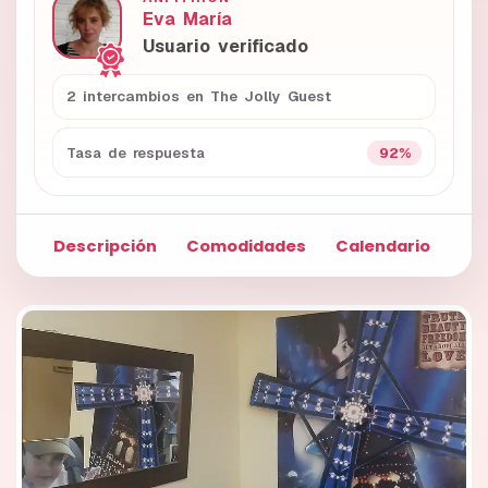
Eva María
Usuario verificado
2 intercambios en The Jolly Guest
92%
Tasa de respuesta
Descripción
Comodidades
Calendario
Fo