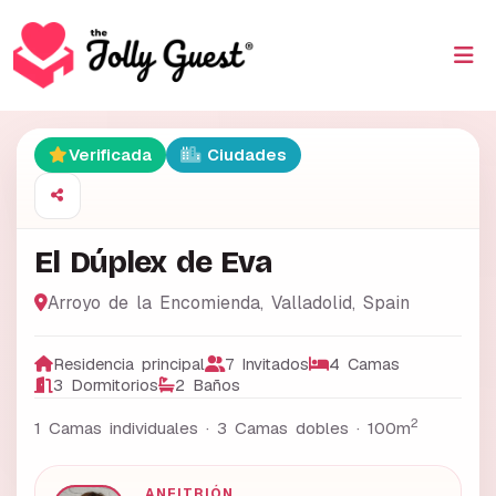
Verificada
Ciudades
El Dúplex de Eva
Arroyo de la Encomienda
,
Valladolid
,
Spain
Residencia principal
7 Invitados
4 Camas
3 Dormitorios
2 Baños
2
1 Camas individuales · 3 Camas dobles ·
100m
ANFITRIÓN