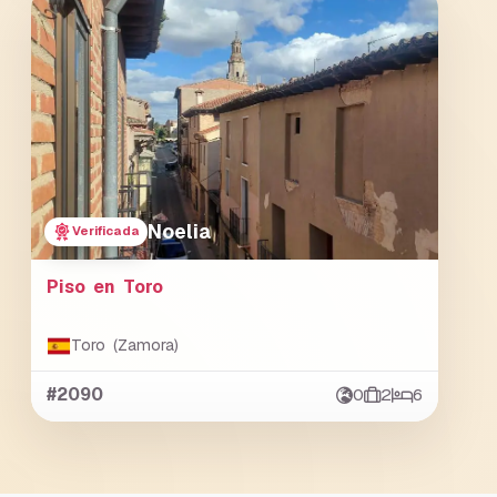
Noelia
Verificada
Piso en Toro
Toro (Zamora)
#2090
0
2
6