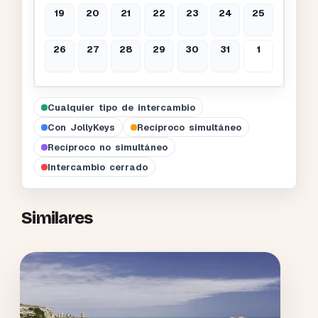
19
20
21
22
23
24
25
26
27
28
29
30
31
1
Cualquier tipo de intercambio
Con JollyKeys
Recíproco simultáneo
Recíproco no simultáneo
Intercambio cerrado
Similares