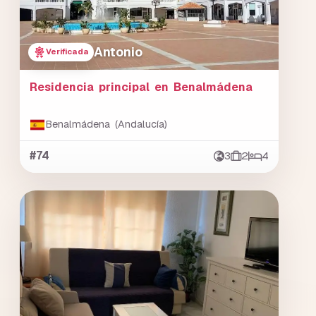
Antonio
Verificada
Residencia principal en Benalmádena
Benalmádena (Andalucía)
#74
3
2
4