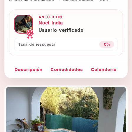
ANFITRIÓN
Noel India
Usuario verificado
0%
Tasa de respuesta
Descripción
Comodidades
Calendario
Fo