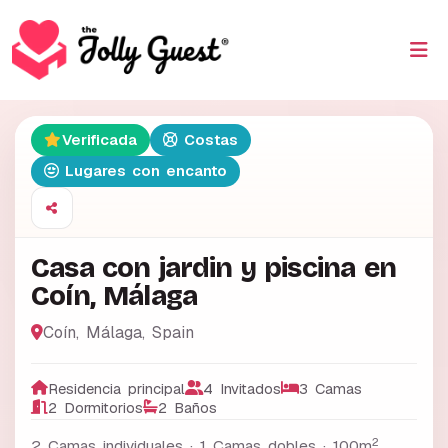
Verificada
Costas
Lugares con encanto
Casa con jardin y piscina en
Coín, Málaga
Coín
,
Málaga
,
Spain
Residencia principal
4 Invitados
3 Camas
2 Dormitorios
2 Baños
2
2 Camas individuales · 1 Camas dobles ·
100m