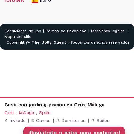
ES
IDIOMA
Condiciones de uso
|
Política de Privacidad
|
Menciones legales
|
Mapa del sitio
Copyright @
The Jolly Guest
| Todos los derechos reservados
Casa con jardin y piscina en Coín, Málaga
Coín , Málaga , Spain
4 Invitado | 3 Camas | 2 Dormitorios | 2 Baños
We use cookies to provide our services. By using this
website, you agree to this.
¡Regístrate o entra para contactar!