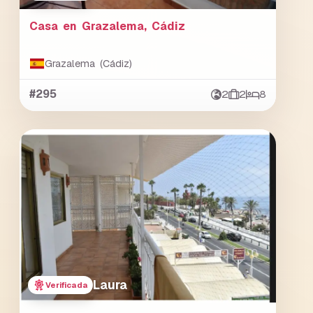
Casa en Grazalema, Cádiz
Grazalema (Cádiz)
#295
2
2
8
Laura
Verificada