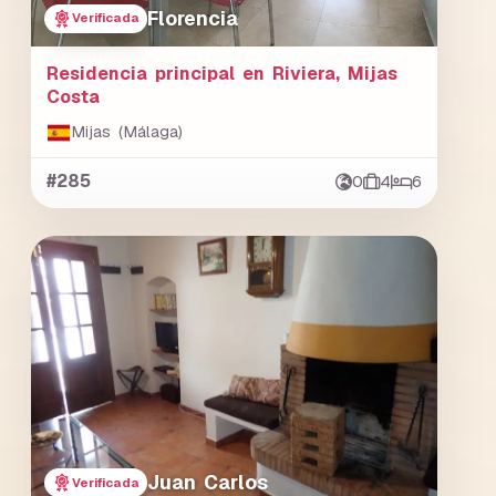
Florencia
Verificada
Residencia principal en Riviera, Mijas
Costa
Mijas (Málaga)
#285
0
4
6
Juan Carlos
Verificada