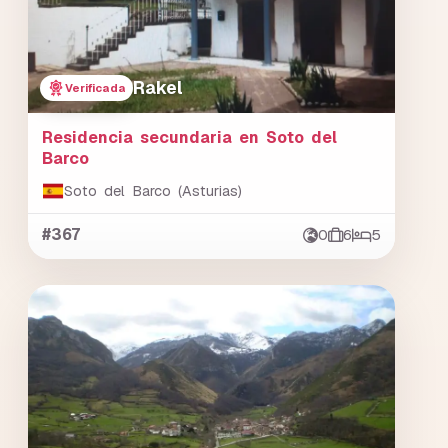
Rakel
Verificada
Residencia secundaria en Soto del
Barco
Soto del Barco (Asturias)
#367
0
6
5