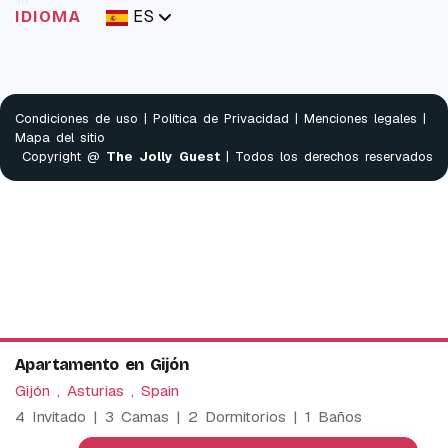
ES
IDIOMA
Condiciones de uso
|
Política de Privacidad
|
Menciones legales
|
Mapa del sitio
Copyright @
The Jolly Guest
| Todos los derechos reservados
Apartamento en Gijón
Gijón , Asturias , Spain
4 Invitado | 3 Camas | 2 Dormitorios | 1 Baños
We use cookies to provide our services. By using this
website, you agree to this.