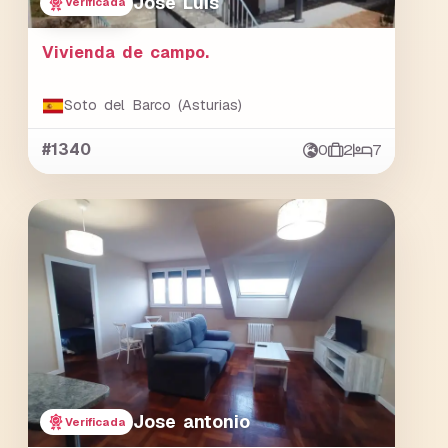
José Luis
Verificada
Vivienda de campo.
Soto del Barco (Asturias)
#1340
0
2
7
Jose antonio
Verificada