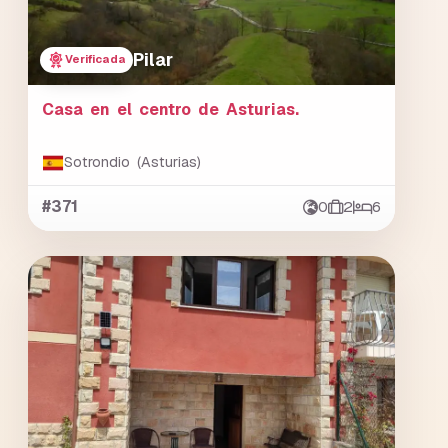
Pilar
Verificada
Casa en el centro de Asturias.
Sotrondio (Asturias)
#371
0
2
6