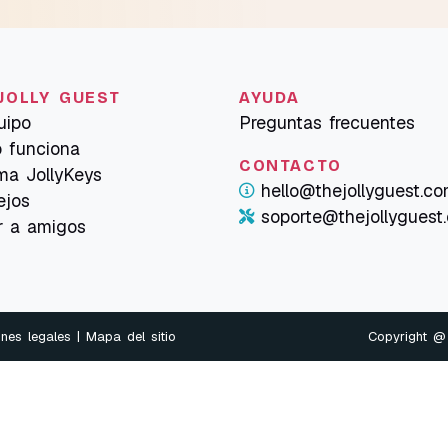
JOLLY GUEST
AYUDA
uipo
Preguntas frecuentes
 funciona
CONTACTO
ma JollyKeys
hello@thejollyguest.c
ejos
soporte@thejollyguest
ar a amigos
nes legales
| Mapa del sitio
Copyright 