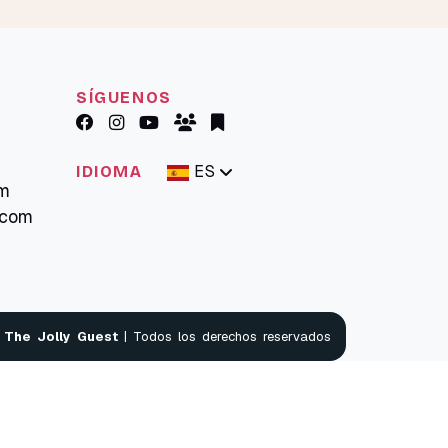
SÍGUENOS
ES
IDIOMA
om
.com
@
The Jolly Guest
| Todos los derechos reservados