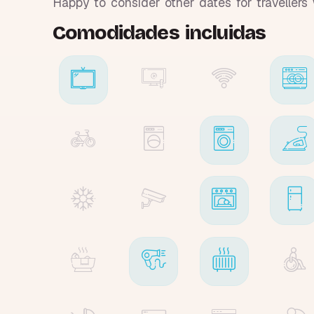
Happy to consider other dates for traveller
Comodidades incluidas