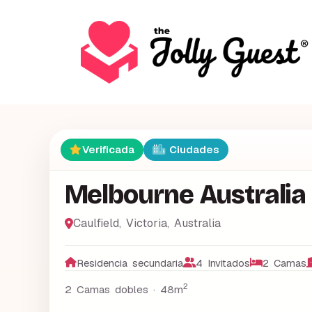
Verificada
Ciudades
Melbourne Australia
Caulfield
,
Victoria
,
Australia
Residencia secundaria
4 Invitados
2 Camas
2
2 Camas dobles ·
48m