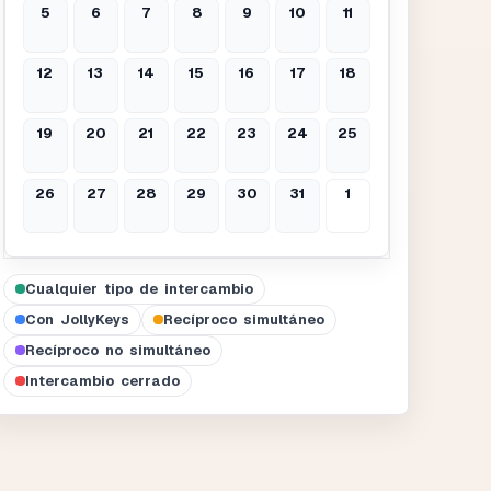
5
6
7
8
9
10
11
12
13
14
15
16
17
18
19
20
21
22
23
24
25
26
27
28
29
30
31
1
Cualquier tipo de intercambio
Con JollyKeys
Recíproco simultáneo
Recíproco no simultáneo
Intercambio cerrado