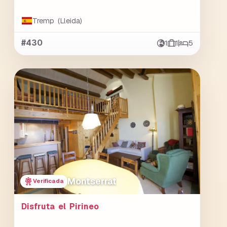
Tremp (Lleida)
#430
1
1
5
Montserrat
Verificada
Disfruta el Pirineo