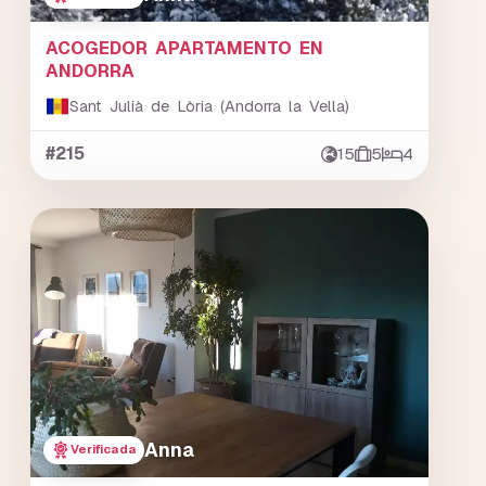
ACOGEDOR APARTAMENTO EN
ANDORRA
Sant Julià de Lòria (Andorra la Vella)
#215
15
5
4
Anna
Verificada