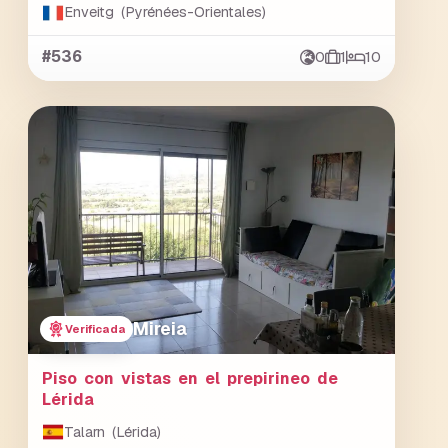
Enveitg (Pyrénées-Orientales)
#536
0
1
10
Mireia
Verificada
Piso con vistas en el prepirineo de
Lérida
Talarn (Lérida)