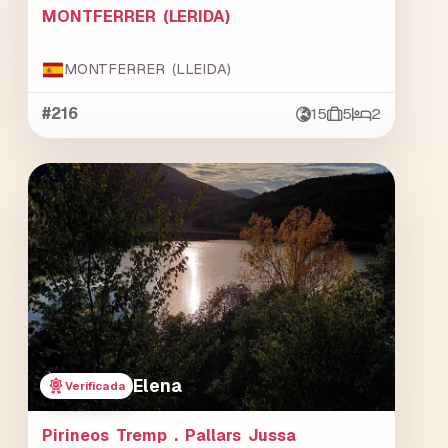
MONTFERRER (LERIDA)
MONTFERRER (LLEIDA)
#216
15
5
2
Elena
Verificada
Pirineos Tremp . Pallars Jussa