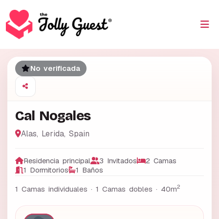
No verificada
Cal Nogales
Alas
,
Lerida
,
Spain
Residencia principal
3 Invitados
2 Camas
1 Dormitorios
1 Baños
2
1 Camas individuales · 1 Camas dobles ·
40m