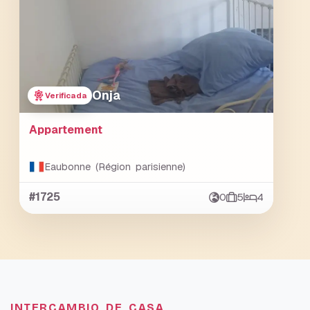
Onja
Verificada
Appartement
Eaubonne (Région parisienne)
#1725
0
5
4
INTERCAMBIO DE CASA