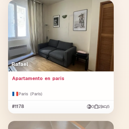
Rafael
Apartamento en paris
Paris (París)
#1178
0
2
5