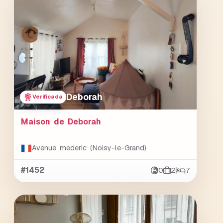
Deborah
Verificada
Maison de Deborah
Avenue mederic (Noisy-le-Grand)
#1452
0
2
7