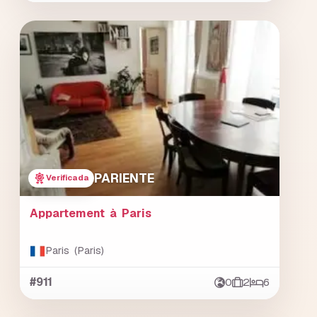
PARIENTE
Verificada
Appartement à Paris
Paris (Paris)
#911
0
2
6