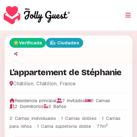
Verificada
Ciudades
L'appartement de Stéphanie
Châtillon
,
Châtillon
,
France
Residencia principal
7 Invitados
5 Camas
2 Dormitorios
2 Baños
2 Camas individuales · 1 Camas dobles · 1 Camas
2
para niños · 1 Cama supletoria doble ·
77m