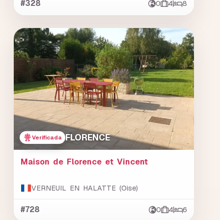
#328
0
4
8
FLORENCE
Verificada
Maison de Florence et Vincent
VERNEUIL EN HALATTE (Oise)
#728
0
4
6