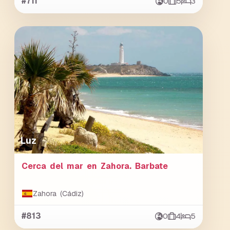
#711
0
5
3
Luz
Cerca del mar en Zahora. Barbate
Zahora (Cádiz)
#813
0
4
5