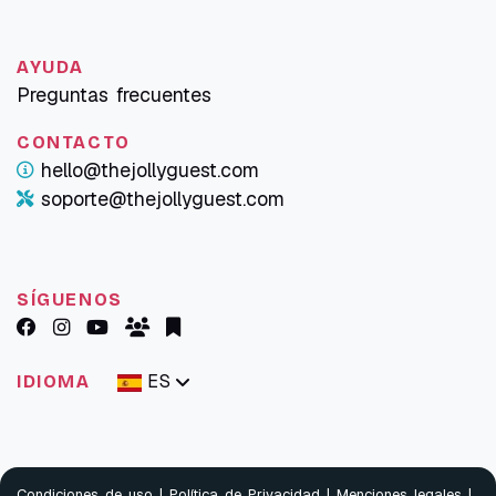
AYUDA
Preguntas frecuentes
CONTACTO
hello@thejollyguest.com
soporte@thejollyguest.com
SÍGUENOS
ES
IDIOMA
Condiciones de uso
|
Política de Privacidad
|
Menciones legales
|