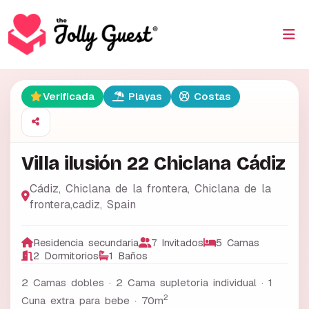
Verificada
Playas
Costas
Villa ilusión 22 Chiclana Cádiz
Cádiz, Chiclana de la frontera
,
Chiclana de la
frontera,cadiz
,
Spain
Residencia secundaria
7 Invitados
5 Camas
2 Dormitorios
1 Baños
2 Camas dobles · 2 Cama supletoria individual · 1
2
Cuna extra para bebe ·
70m