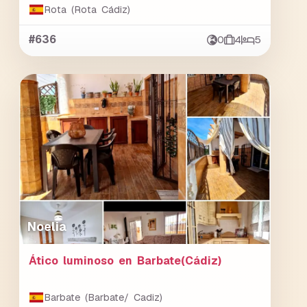
Rota (Rota Cádiz)
#636
0
4
5
Noelia
Ático luminoso en Barbate(Cádiz)
Barbate (Barbate/ Cadiz)