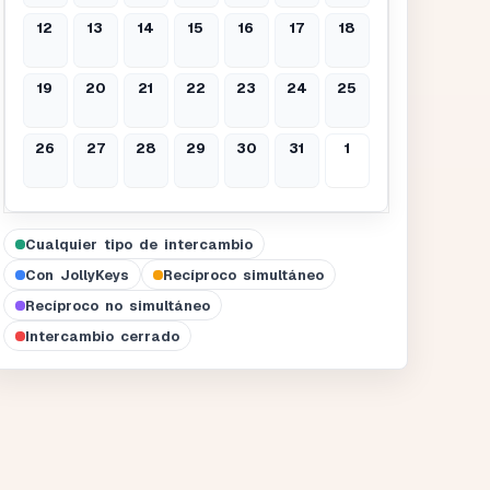
12
13
14
15
16
17
18
19
20
21
22
23
24
25
26
27
28
29
30
31
1
Cualquier tipo de intercambio
Con JollyKeys
Recíproco simultáneo
Recíproco no simultáneo
Intercambio cerrado