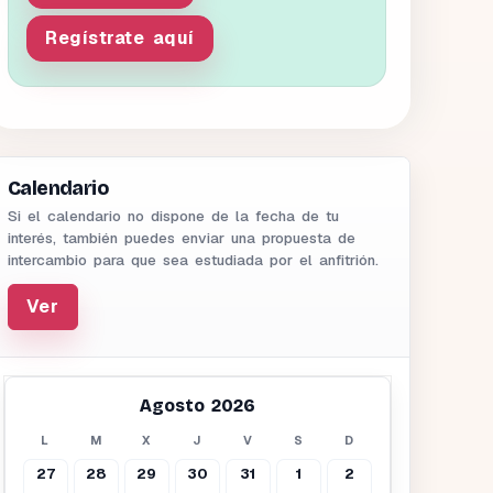
Regístrate aquí
Calendario
Si el calendario no dispone de la fecha de tu
interés, también puedes enviar una propuesta de
intercambio para que sea estudiada por el anfitrión.
Ver
Agosto 2026
L
M
X
J
V
S
D
27
28
29
30
31
1
2