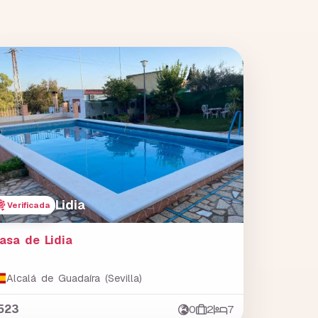
Lidia
Verificada
asa de Lidia
Alcalá de Guadaíra (Sevilla)
523
0
2
7