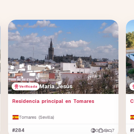
María Jesús
Verificada
Residencia principal en Tomares
C
Tomares (Sevilla)
#284
0
4
7
#