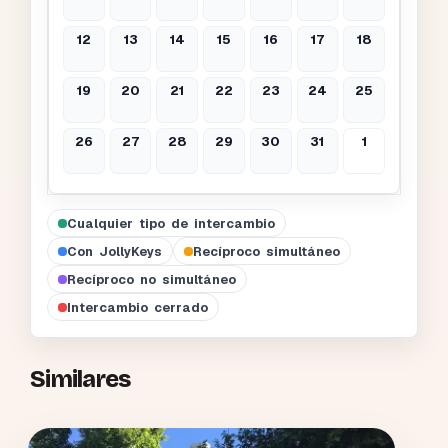
12
13
14
15
16
17
18
19
20
21
22
23
24
25
26
27
28
29
30
31
1
Cualquier tipo de intercambio
Con JollyKeys
Recíproco simultáneo
Recíproco no simultáneo
Intercambio cerrado
Similares