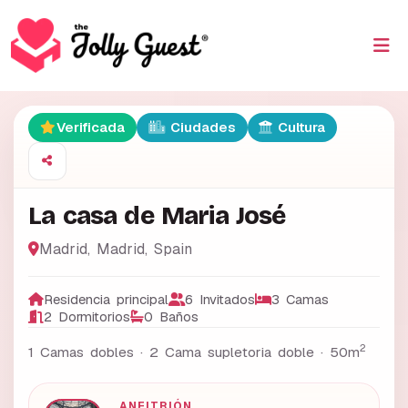
Verificada
Ciudades
Cultura
La casa de Maria José
Madrid
,
Madrid
,
Spain
Residencia principal
6 Invitados
3 Camas
2 Dormitorios
0 Baños
2
1 Camas dobles · 2 Cama supletoria doble ·
50m
ANFITRIÓN