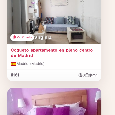
Virginia
Verificada
Coqueto apartamento en pleno centro
de Madrid
Madrid (Madrid)
#161
0
1
4