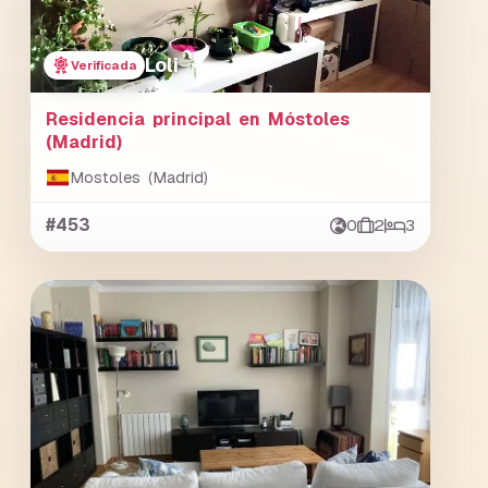
Loli
Verificada
Residencia principal en Móstoles
(Madrid)
Mostoles (Madrid)
#453
0
2
3