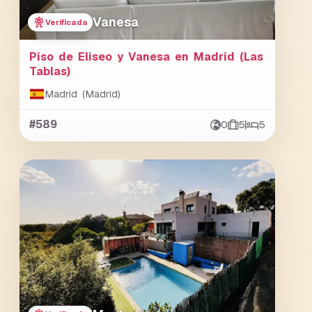
Vanesa
Verificada
Piso de Eliseo y Vanesa en Madrid (Las
Tablas)
Madrid (Madrid)
#589
0
5
5