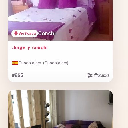
Conchi
Verificada
Jorge y conchi
Guadalajara (Guadalajara)
#265
0
2
6