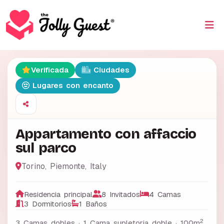
Verificada
Ciudades
Lugares con encanto
Appartamento con affaccio
sul parco
Torino
,
Piemonte
,
Italy
Residencia principal
8 Invitados
4 Camas
3 Dormitorios
1 Baños
2
3 Camas dobles · 1 Cama supletoria doble ·
100m