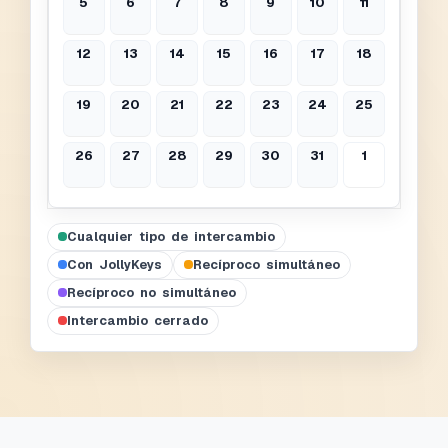
5
6
7
8
9
10
11
12
13
14
15
16
17
18
19
20
21
22
23
24
25
26
27
28
29
30
31
1
Cualquier tipo de intercambio
Con JollyKeys
Recíproco simultáneo
Recíproco no simultáneo
Intercambio cerrado