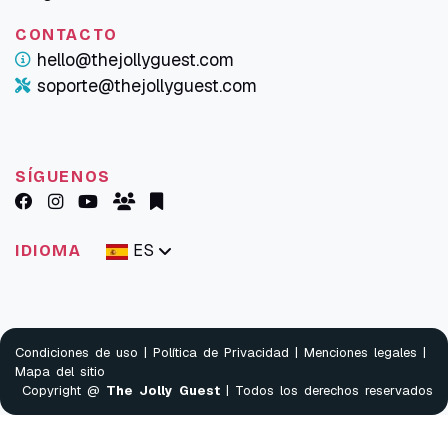
CONTACTO
hello@thejollyguest.com
soporte@thejollyguest.com
SÍGUENOS
ES
IDIOMA
Condiciones de uso
|
Política de Privacidad
|
Menciones legales
|
Mapa del sitio
Copyright @
The Jolly Guest
| Todos los derechos reservados